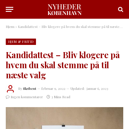
Hjem
»
Kandidattest – Bliv klogere på hvem du skal stemme på til næste valg
HJEM & FRITID
Kandidattest – Bliv klogere på
hvem du skal stemme på til
næste valg
By
Skribent
februar 9, 2022
Updated:
januar 6, 2023
Ingen kommentarer
3 Mins Read