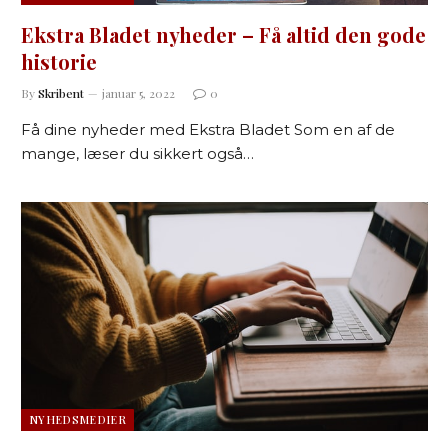
Ekstra Bladet nyheder – Få altid den gode
historie
By
Skribent
januar 5, 2022
0
Få dine nyheder med Ekstra Bladet Som en af de
mange, læser du sikkert også…
NYHEDSMEDIER