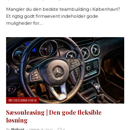
Mangler du den bedste teambuilding i København?
Et rigtig godt firmaevent indeholder gode
muligheder for…
NYHEDSMEDIER
Sæsonleasing | Den gode fleksible
løsning
By
Skribent
januar 25, 2022
0