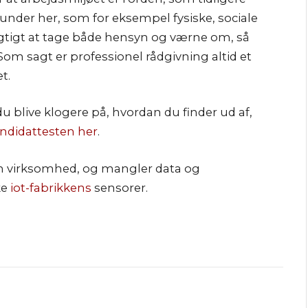
nder her, som for eksempel fysiske, sociale
igtigt at tage både hensyn og værne om, så
 Som sagt er professionel rådgivning altid et
t.
du blive klogere på, hvordan du finder ud af,
ndidattesten her
.
n virksomhed, og mangler data og
ke
iot-fabrikkens
sensorer.