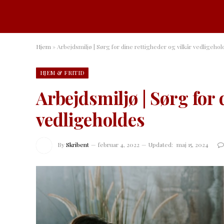
Hjem
»
Arbejdsmiljø | Sørg for dine rettigheder og vilkår vedligehol
HJEM & FRITID
Arbejdsmiljø | Sørg for 
vedligeholdes
By
Skribent
februar 4, 2022
Updated:
maj 15, 2024