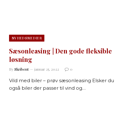
NYHEDSMEDIER
Sæsonleasing | Den gode fleksible
løsning
By
Skribent
januar 25, 2022
0
Vild med biler – prøv sæsonleasing Elsker du
også biler der passer til vind og…