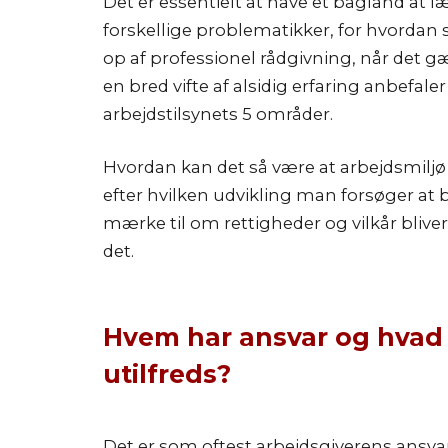
Det er essentielt at have et bagland at 
forskellige problematikker, for hvordan 
op af professionel rådgivning, når det gæl
en bred vifte af alsidig erfaring anbefal
arbejdstilsynets 5 områder.
Hvordan kan det så være at arbejdsmiljø 
efter hvilken udvikling man forsøger at 
mærke til om rettigheder og vilkår bliver 
det.
Hvem har ansvar og hvad k
utilfreds?
Det er som oftest arbejdsgiverens ansvar 