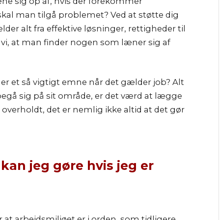
læne sig op af, hvis der forekommer
skal man tilgå problemet? Ved at støtte dig
der alt fra effektive løsninger, rettigheder til
er vi, at man finder nogen som læner sig af
er et så vigtigt emne når det gælder job? Alt
begå sig på sit område, er det værd at lægge
overholdt, det er nemlig ikke altid at det gør
an jeg gøre hvis jeg er
at arbejdsmiljøet er i orden, som tidligere